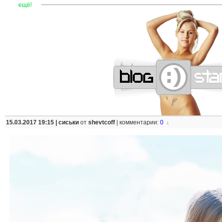
—
—
—
—
—
—
—
—
—
—
—
—
—
—
—
—
—
—
—
—
—
—
ещё!
15.03.2017 19:15 |
сиськи
от
shevtcoff
|
комментарии:
0
↓