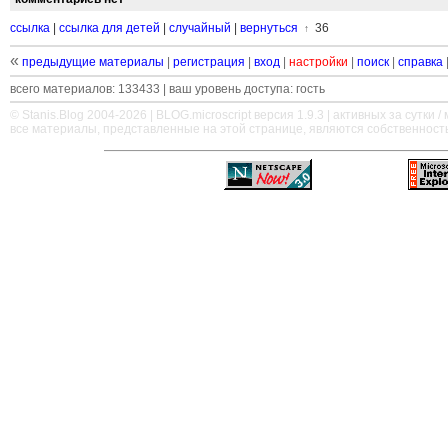
ссылка
|
ссылка для детей
|
случайный
|
вернуться
36
↑
«
предыдущие материалы
|
регистрация
|
вход
|
настройки
|
поиск
|
справка
всего материалов: 133433 | ваш уровень доступа: гость
© Stanis.Blog 2004-2026 |
BLOG.microscript
версия 1.9.3 | активных за сутки / м
все материалы, представленные на этой странице, являются собственност
—
—
—
—
—
—
—
—
—
—
—
—
—
—
—
—
—
—
—
—
—