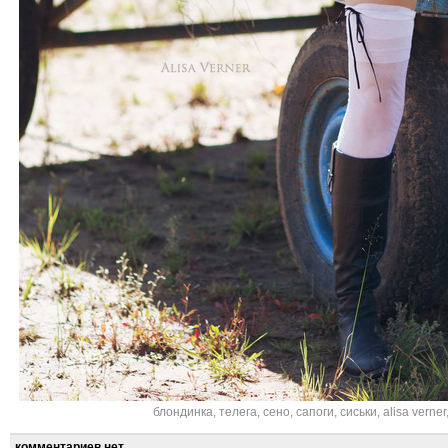
блондинка
,
телега
,
сено
,
сапоги
,
сиськи
,
alisa verner
комментариев нет