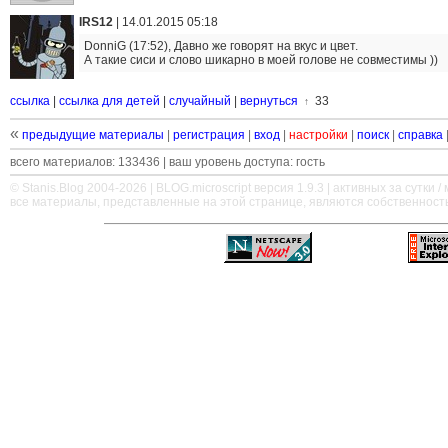
IRS12
|
14.01.2015 05:18
DonniG (17:52), Давно же говорят на вкус и цвет.
А такие сиси и слово шикарно в моей голове не совместимы ))
ссылка
|
ссылка для детей
|
случайный
|
вернуться
33
↑
«
предыдущие материалы
|
регистрация
|
вход
|
настройки
|
поиск
|
справка
всего материалов: 133436 | ваш уровень доступа: гость
© Stanis.Blog 2004-2026 |
BLOG.microscript
версия 1.9.3 | активных за сутки / м
все материалы, представленные на этой странице, являются собственност
—
—
—
—
—
—
—
—
—
—
—
—
—
—
—
—
—
—
—
—
—