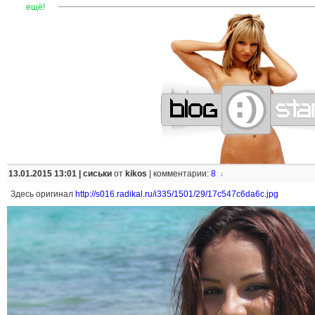
—
—
—
—
—
—
—
—
—
—
—
—
—
—
—
—
—
—
—
—
—
—
ещё!
13.01.2015 13:01 |
сиськи
от
kikos
|
комментарии:
8
↓
Здесь оригинал
http://s016.radikal.ru/i335/1501/29/17c547c6da6c.jpg