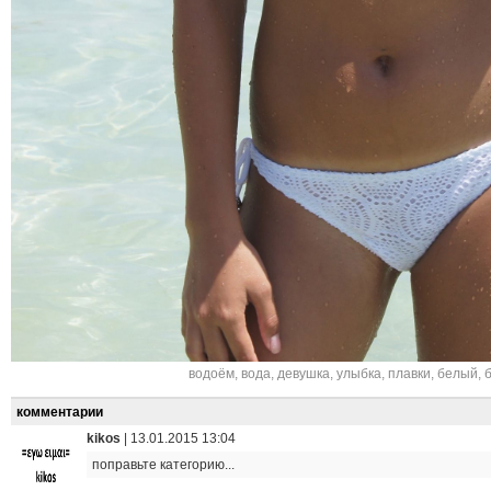
водоём
,
вода
,
девушка
,
улыбка
,
плавки
,
белый
,
комментарии
kikos
|
13.01.2015 13:04
поправьте категорию...