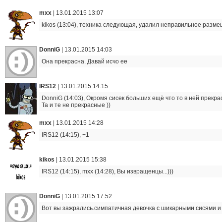
mxx
|
13.01.2015 13:07
kikos (13:04), техника следующая, удалил неправильное разм
DonniG
|
13.01.2015 14:03
Она прекрасна. Давай исчо ее
IRS12
|
13.01.2015 14:15
DonniG (14:03), Окромя сисек больших ещё что то в ней прекра
Та и те не прекрасные ))
mxx
|
13.01.2015 14:28
IRS12 (14:15), +1
kikos
|
13.01.2015 15:38
IRS12 (14:15), mxx (14:28), Вы извращенцы...)))
DonniG
|
13.01.2015 17:52
Вот вы зажрались.симпатичная девочка с шикарными сисями и