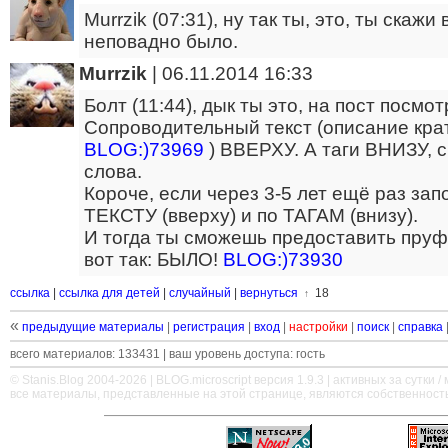
Murrzik (07:31), ну так ты, это, ты скаж
неповадно было.
Murrzik
|
06.11.2014 16:33
Болт (11:44), дык ты это, на пост посмо
Сопроводительный текст (описание крат
BLOG:)73969
) ВВЕРХУ. А таги ВНИЗУ, с
слова.
Короче, если через 3-5 лет ещё раз зап
ТЕКСТУ (вверху) и по ТАГАМ (внизу).
И тогда ты сможешь предоставить пруф 
вот так: БЫЛО!
BLOG:)73930
ссылка
|
ссылка для детей
|
случайный
|
вернуться
18
↑
«
предыдущие материалы
|
регистрация
|
вход
|
настройки
|
поиск
|
справка
всего материалов: 133431 | ваш уровень доступа: гость
© Stanis.Blog 2004-2026 |
BLOG.microscript
версия 1.9.3 | активных за сутки / м
все материалы, представленные на этой странице, являются собственност
—
—
—
—
—
—
—
—
—
—
—
—
—
—
—
—
—
—
—
—
—