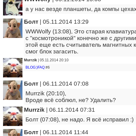
а у нас везде планшеты, да компы цеха
Болт
|
05.11.2014 13:29
WWWolfy (13:08), Это старая клавиатура
с "космотроникой" конечно же с другим
этой еще есть считыватель магнитных ка
смог блок загасить.
Murrzik
|
05.11.2014 20:10
BLOG:)FAQ
#6
Болт
|
06.11.2014 07:08
Murrzik (20:10),
Вроде всё соблюл, не? Удалить?
Murrzik
|
06.11.2014 07:31
Болт (07:08), не надо. Я всё исправил :)
Болт
|
06.11.2014 11:44