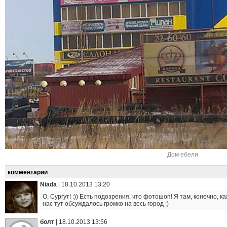
Дом ебели
комментарии
Niada
|
18.10.2013 13:20
О, Сургут! :)) Есть подозрения, что фотошоп! Я там, конечно, к
нас тут обсуждалось громко на весь город :)
болт
|
18.10.2013 13:56