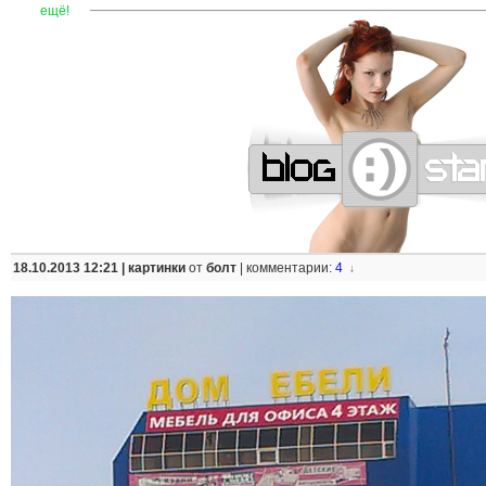
—
—
—
—
—
—
—
—
—
—
—
—
—
—
—
—
—
—
—
—
—
—
ещё!
18.10.2013 12:21 |
картинки
от
болт
|
комментарии:
4
↓