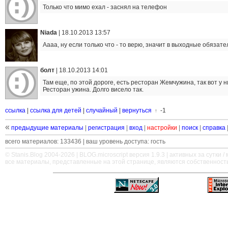
Только что мимо ехал - заснял на телефон
Niada
|
18.10.2013 13:57
Аааа, ну если только что - то верю, значит в выходные обязате
болт
|
18.10.2013 14:01
Там еще, по этой дороге, есть ресторан Жемчужина, так вот у н
Ресторан ужина. Долго висело так.
ссылка
|
ссылка для детей
|
случайный
|
вернуться
-1
↑
«
предыдущие материалы
|
регистрация
|
вход
|
настройки
|
поиск
|
справка
всего материалов: 133436 | ваш уровень доступа: гость
© Stanis.Blog 2004-2026 |
BLOG.microscript
версия 1.9.3 | активных за сутки / м
все материалы, представленные на этой странице, являются собственност
—
—
—
—
—
—
—
—
—
—
—
—
—
—
—
—
—
—
—
—
—