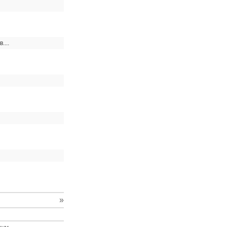
...
»