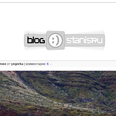
—
—
—
—
—
—
—
—
—
—
—
—
—
—
—
—
—
—
—
—
—
—
—
—
—
—
—
—
очее
от
yegorka
|
комментарии:
6
↓