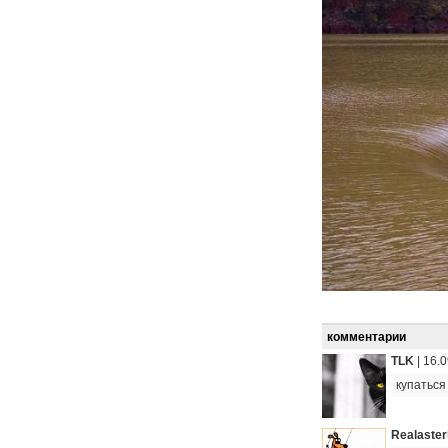
комментарии
TLK
|
16.0
купаться
Realaster