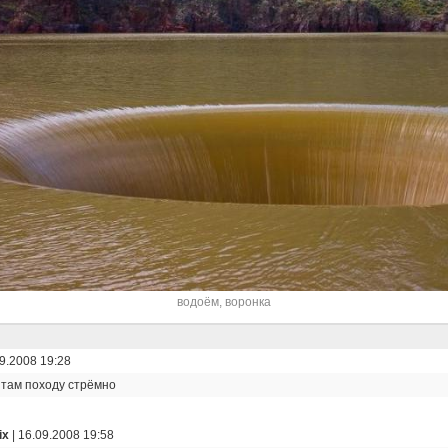
водоём
,
воронка
9.2008 19:28
 там походу стрёмно
ix
|
16.09.2008 19:58