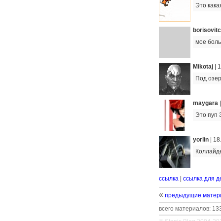
Это кака
borisovit
мое боль
Mikotaj
|
1
Под озе
maygara
Это пуп 
yorlin
|
18
Коллайде
ссылка
|
ссылка для д
«
предыдущие матер
всего материалов: 133