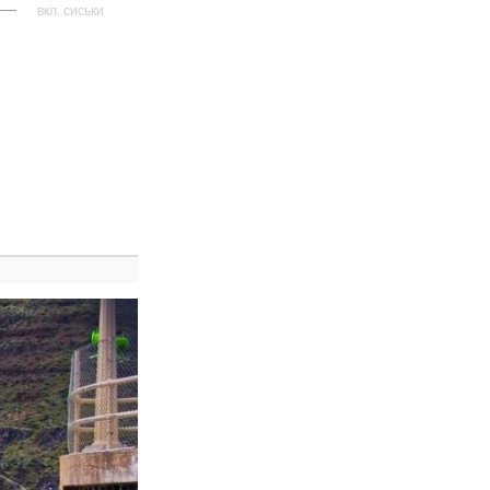
—
вкл. сиськи