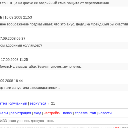
я то ГЭС, а на фотке ее аварийный слив, защита от переполнения.
ch
|
16.09.2008 21:53
ное воображение подсказывает, что это анус. Дедушка Фрейд был бы счастлив.
7.09.2008 09:37
ром адронный коллайдер?
|
17.09.2008 11:25
Земли.Ну, в масштабах Земли пупочек...пупочечек.
.09.2008 18:44
р таки запустили с последствиями...
етей
|
случайный
|
вернуться
21
↑
иалы
|
регистрация
|
вход
|
настройки
|
поиск
|
справка
|
топ
|
новости
433 | ваш уровень доступа: гость