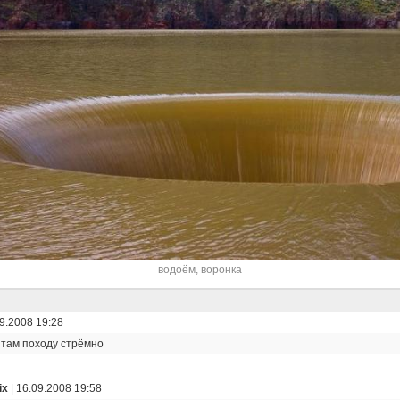
водоём
,
воронка
9.2008 19:28
 там походу стрёмно
ix
|
16.09.2008 19:58