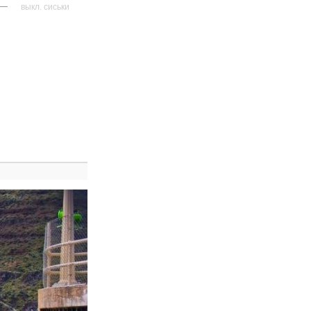
—
выкл. сиськи