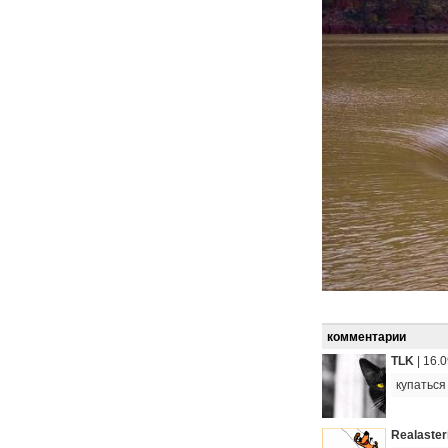
комментарии
TLK
|
16.0
купаться
Realaster