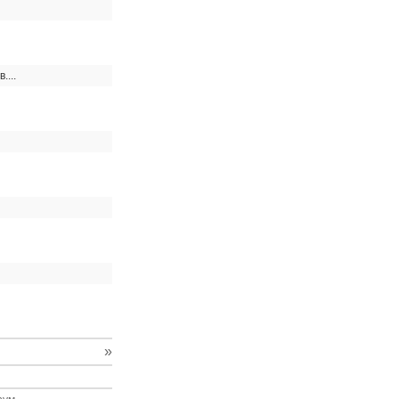
...
»