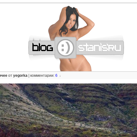
—
—
—
—
—
—
—
—
—
—
—
—
—
—
—
—
—
—
—
—
—
—
—
—
—
—
—
—
очее
от
yegorka
|
комментарии:
6
↓