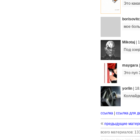
Это кака
borisovit
мое боль
Mikotaj
|
1
Под озе
maygara
Это пуп 
yorlin
|
18
Коллайде
ссылка
|
ссылка для д
«
предыдущие матер
всего материалов: 133