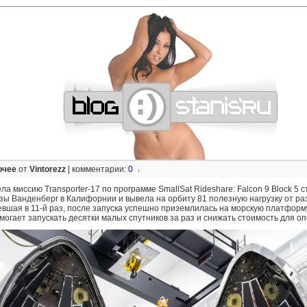
—
—
—
—
—
—
—
—
—
—
—
—
—
—
—
—
—
—
—
—
—
—
—
—
—
—
—
—
очее
от
Vintorezz
|
комментарии:
0
↓
а миссию Transporter-17 по программе SmallSat Rideshare: Falcon 9 Block 5 
ы Ванденберг в Калифорнии и вывела на орбиту 81 полезную нагрузку от раз
евшая в 11-й раз, после запуска успешно приземлилась на морскую платформу
омогает запускать десятки малых спутников за раз и снижать стоимость для о