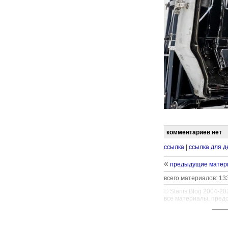
комментариев нет
ссылка
|
ссылка для д
«
предыдущие матер
всего материалов: 133
© Stanis.Blog 2004-20
все материалы, пред
—
—