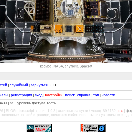
космос
,
NASA
,
спутник
,
SpaceX
етей
|
случайный
|
вернуться
11
↑
иалы
|
регистрация
|
вход
|
настройки
|
поиск
|
справка
|
топ
|
новости
433 | ваш уровень доступа: гость
26 |
BLOG.microscript
версия 1.9.3 | активных за сутки / месяц: 89 / 132 |
rss
|
фо
ставленные на этой странице, являются собственностью их уважаемых созда
—
—
—
—
—
—
—
—
—
—
—
—
—
—
—
—
—
—
—
—
—
—
—
—
—
—
—
—