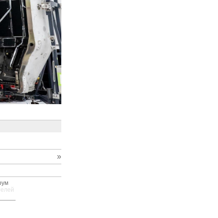
»
рум
телей
—
—