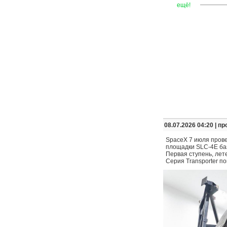
—
—
—
ещё!
08.07.2026 04:20 |
пр
SpaceX 7 июля провел
площадки SLC-4E баз
Первая ступень, лет
Серия Transporter п