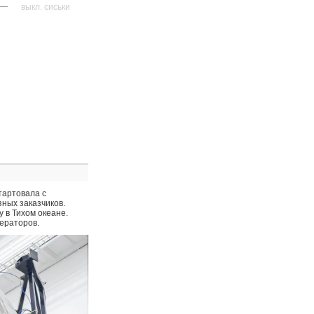
—
выкл. сиськи
стартовала с
ных заказчиков.
 в Тихом океане.
ператоров.