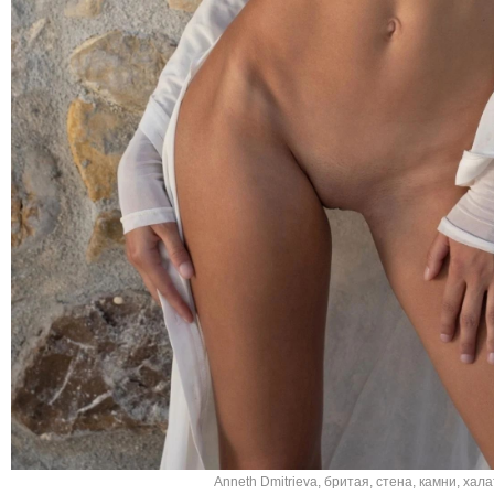
Anneth Dmitrieva
,
бритая
,
стена
,
камни
,
хала