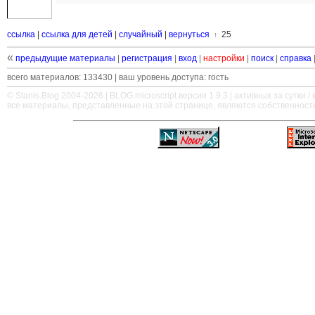
ссылка
|
ссылка для детей
|
случайный
|
вернуться
25
↑
«
предыдущие материалы
|
регистрация
|
вход
|
настройки
|
поиск
|
справка
всего материалов: 133430 | ваш уровень доступа: гость
© Stanis.Blog 2004-2026 |
BLOG.microscript
версия 1.9.3 | активных за сутки / м
все материалы, представленные на этой странице, являются собственност
—
—
—
—
—
—
—
—
—
—
—
—
—
—
—
—
—
—
—
—
—