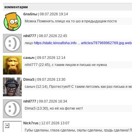
комментарии
блаблы
|
08.07.2026 19:14
Можна Поменять ллицо на то шо в предыдущем посте
nihil777
|
08.07.2026 22:45
лицо
https://static.kinoafisha.info ... articles/787969962769.jpg.we
саныч
|
09.07.2026 12:14
nihil777 (22:45), с таким лицом и писька не нужна
DimaS
|
09.07.2026 13:30
саныч (12:14), Протестую!!! С таким литсомъ как раз писька и 
nihil777
|
09.07.2026 16:34
DimaS (13:30), но её на фотке нет!
Nick7rus
|
12.07.2026 13:07
Губы сделаны, глаза сделаны, скулы сделаны, грудь сделана! 