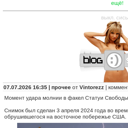
ещё!
—
—
—
—
—
—
—
—
—
—
—
—
—
—
—
—
—
выкл. сись
07.07.2026 16:35 |
прочее
от
Vintorezz
|
коммен
Момент удара молнии в факел Статуи Свободы
Снимок был сделан 3 апреля 2024 года во врем
обрушившегося на восточное побережье США.