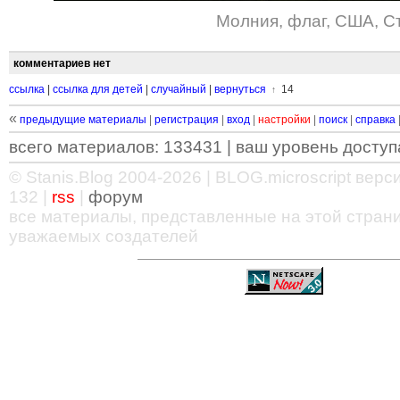
Молния
,
флаг
,
США
,
С
комментариев нет
ссылка
|
ссылка для детей
|
случайный
|
вернуться
14
↑
«
предыдущие материалы
|
регистрация
|
вход
|
настройки
|
поиск
|
справка
всего материалов: 133431 | ваш уровень доступа
© Stanis.Blog 2004-2026 |
BLOG.microscript
версия
132 |
rss
|
форум
все материалы, представленные на этой страни
уважаемых создателей
—
—
—
—
—
—
—
—
—
—
—
—
—
—
—
—
—
—