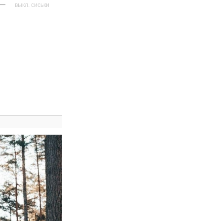
—
выкл. сиськи