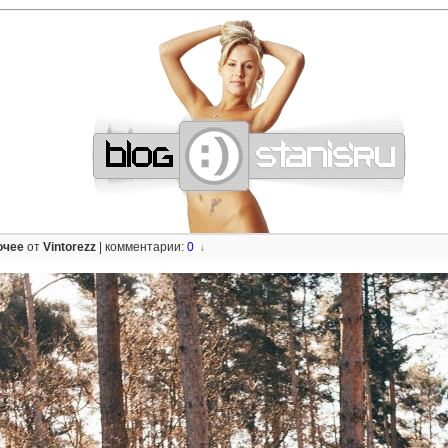
—
—
—
—
—
—
—
—
—
—
—
—
—
—
—
—
—
—
—
—
—
—
—
—
—
—
—
—
очее
от
Vintorezz
|
комментарии:
0
↓