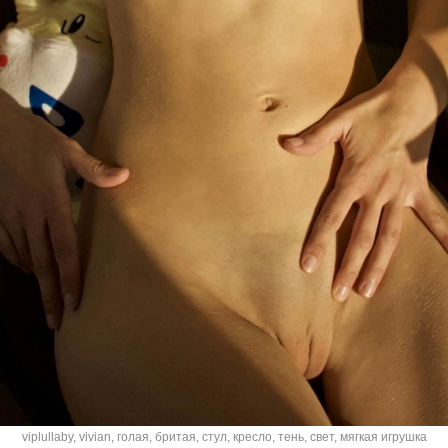
viplullaby
,
vivian
,
голая
,
бритая
,
стул
,
кресло
,
тень
,
свет
,
мягкая игрушка