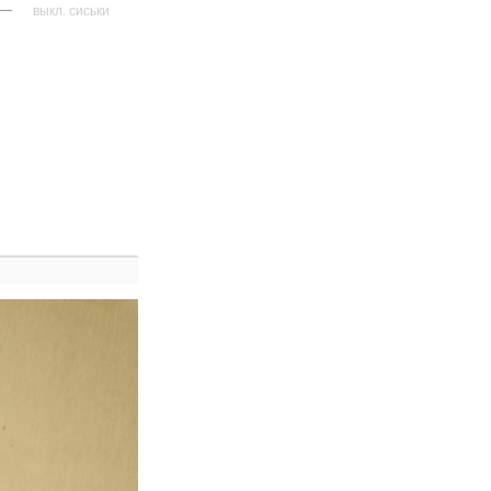
—
выкл. сиськи