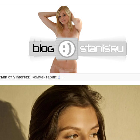
—
—
—
—
—
—
—
—
—
—
—
—
—
—
—
—
—
—
—
—
—
—
—
—
—
—
—
—
ськи
от
Vintorezz
|
комментарии:
2
↓