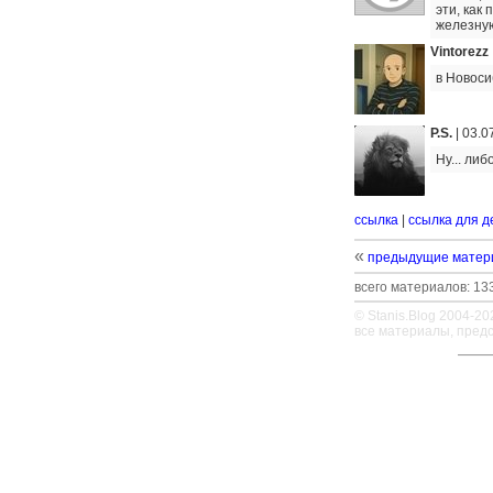
эти, как
железную
Vintorezz
в Новоси
P.S.
|
03.0
Ну... ли
ссылка
|
ссылка для д
«
предыдущие матер
всего материалов: 133
© Stanis.Blog 2004-20
все материалы, пред
—
—