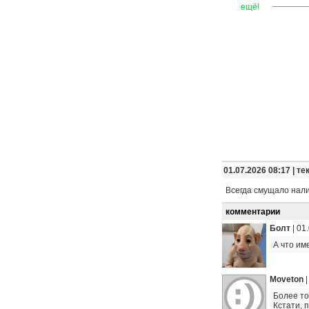
—
—
—
ещё!
01.07.2026 08:17 |
те
Всегда смущало нали
комментарии
Болт
|
01.
А что им
Moveton
Более то
Кстати, 