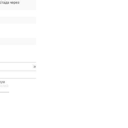
 стада через
»
рум
телей
—
—