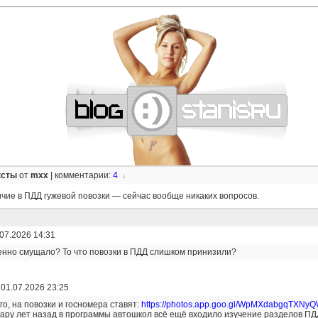
—
—
—
—
—
—
—
—
—
—
—
—
—
—
—
—
—
—
—
—
—
—
—
—
—
—
—
—
ксты
от
mxx
|
комментарии:
4
↓
чие в ПДД гужевой повозки — сейчас вообще никаких вопросов.
07.2026 14:31
енно смущало? То что повозки в ПДД слишком принизили?
|
01.07.2026 23:25
го, на повозки и госномера ставят:
https://photos.app.goo.gl/WpMXdabgqTXNy
пару лет назад в программы автошкол всё ещё входило изучение разделов ПД