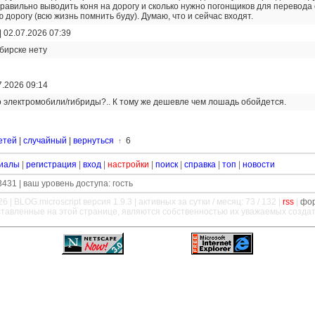
 правильно выводить коня на дорогу и сколько нужно погонщиков для перевода
 дорогу (всю жизнь помнить буду). Думаю, что и сейчас входят.
|
02.07.2026 07:39
бирске нету
7.2026 09:14
бо электромобили/гибриды?.. К тому же дешевле чем лошадь обойдется.
етей
|
случайный
|
вернуться
6
↑
иалы
|
регистрация
|
вход
|
настройки
|
поиск
|
справка
|
топ
|
новости
431 | ваш уровень доступа: гость
26 |
BLOG.microscript
версия 1.9.3 | активных за сутки / месяц: 73 / 132 |
rss
|
фо
ставленные на этой странице, являются собственностью их уважаемых созда
—
—
—
—
—
—
—
—
—
—
—
—
—
—
—
—
—
—
—
—
—
—
—
—
—
—
—
—