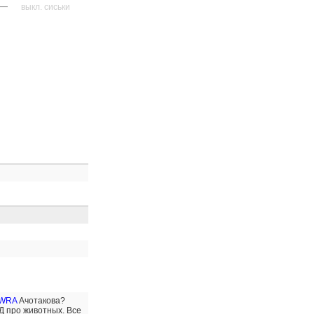
—
выкл. сиськи
QWRA
Ачотакова?
Д про животных. Все