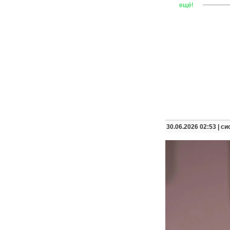
—
—
—
ещё!
30.06.2026 02:53 |
си