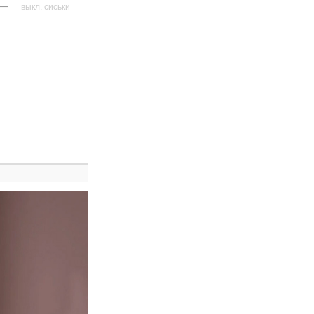
—
выкл. сиськи