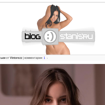
—
—
—
—
—
—
—
—
—
—
—
—
—
—
—
—
—
—
—
—
—
—
—
—
—
—
—
—
ськи
от
Vintorezz
|
комментарии:
1
↓