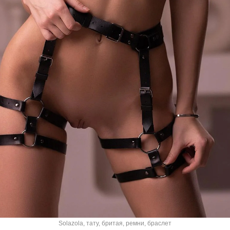
Solazola
,
тату
,
бритая
,
ремни
,
браслет