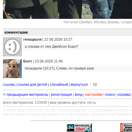
Наталья Орейро
,
Москва
,
форма
,
солда
комментарии
генацвали
|
22.06.2026 10:27
а справа от нее Джейсон Борн?
Болт
|
23.06.2026 11:46
генацвали (10:27), Слева, по правую руку
ссылка
|
ссылка для детей
|
случайный
|
вернуться
10
↑
«
предыдущие материалы
|
регистрация
|
вход
|
настройки
|
поиск
|
справка
всего материалов: 133436 | ваш уровень доступа: гость
© Stanis.Blog 2004-2026 |
BLOG.microscript
версия 1.9.3 | активных за сутки / м
все материалы, представленные на этой странице, являются собственност
—
—
—
—
—
—
—
—
—
—
—
—
—
—
—
—
—
—
—
—
—