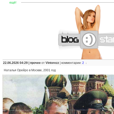
—
—
—
—
—
—
—
—
—
—
—
—
—
—
—
—
—
—
—
—
—
—
ещё!
22.06.2026 04:29 |
прочее
от
Vintorezz
|
комментарии:
2
↓
Наталья Орейро в Москве, 2001 год