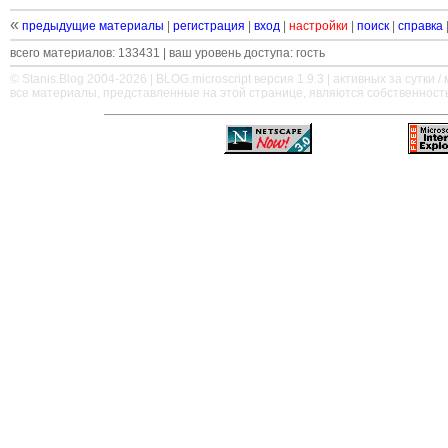
«
предыдущие материалы
|
регистрация
|
вход
|
настройки
|
поиск
|
справка
всего материалов: 133431 | ваш уровень доступа: гость
© Stanis.Blog 2004-2026 |
BLOG.microscript
версия 1.9.3 | активных за сутки / м
все материалы, представленные на этой странице, являются собственност
—
—
—
—
—
—
—
—
—
—
—
—
—
—
—
—
—
—
—
—
—