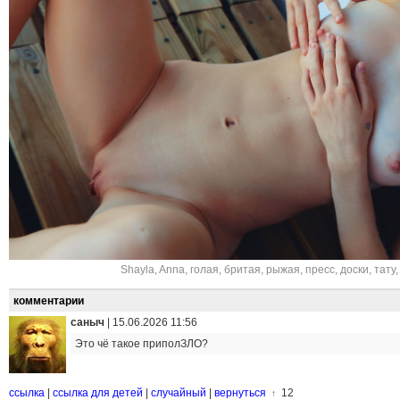
Shayla
,
Anna
,
голая
,
бритая
,
рыжая
,
пресс
,
доски
,
тату
комментарии
саныч
|
15.06.2026 11:56
Это чё такое приполЗЛО?
ссылка
|
ссылка для детей
|
случайный
|
вернуться
12
↑