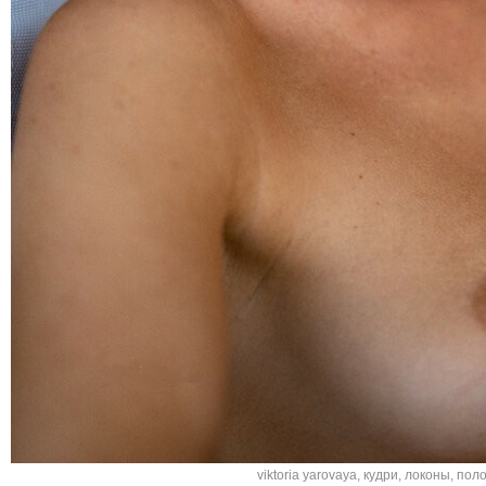
viktoria yarovaya
,
кудри
,
локоны
,
пол