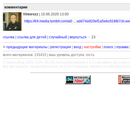
комментарии
Vintorezz
|
10.06.2026 13:00
https://64.media.tumblr.com/a0 ... add74a920ef1a5ebc81fdb7cb.w
ссылка
|
ссылка для детей
|
случайный
|
вернуться
23
↑
«
предыдущие материалы
|
регистрация
|
вход
|
настройки
|
поиск
|
справка
всего материалов: 133433 | ваш уровень доступа: гость
© Stanis.Blog 2004-2026 |
BLOG.microscript
версия 1.9.3 | активных за сутки / м
все материалы, представленные на этой странице, являются собственност
—
—
—
—
—
—
—
—
—
—
—
—
—
—
—
—
—
—
—
—
—