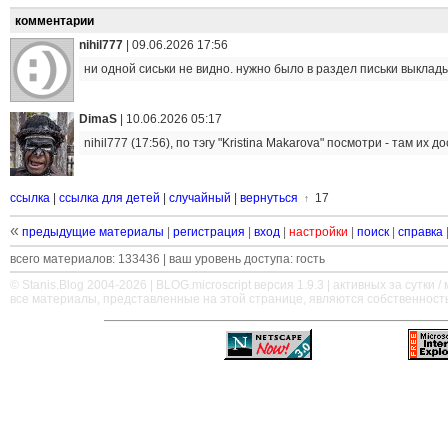
комментарии
nihil777
|
09.06.2026 17:56
ни одной сиськи не видно. нужно было в раздел письки выклад
DimaS
|
10.06.2026 05:17
nihil777 (17:56), по тэгу "Kristina Makarova" посмотри - там их 
ссылка
|
ссылка для детей
|
случайный
|
вернуться
17
↑
«
предыдущие материалы
|
регистрация
|
вход
|
настройки
|
поиск
|
справка
всего материалов: 133436 | ваш уровень доступа: гость
© Stanis.Blog 2004-2026 |
BLOG.microscript
версия 1.9.3 | активных за сутки / м
все материалы, представленные на этой странице, являются собственност
—
—
—
—
—
—
—
—
—
—
—
—
—
—
—
—
—
—
—
—
—