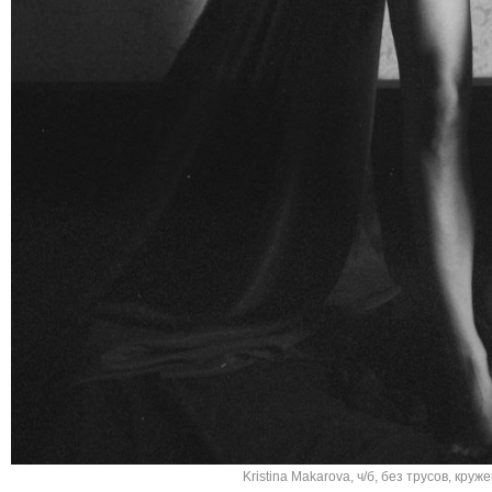
Kristina Makarova
,
ч/б
,
без трусов
,
круже