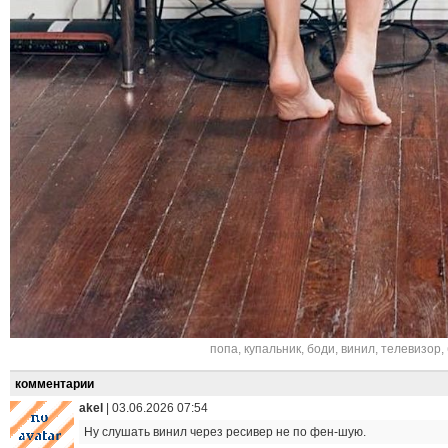
попа
,
купальник
,
боди
,
винил
,
телевизор
,
комментарии
akel
|
03.06.2026 07:54
Ну слушать винил через ресивер не по фен-шую.