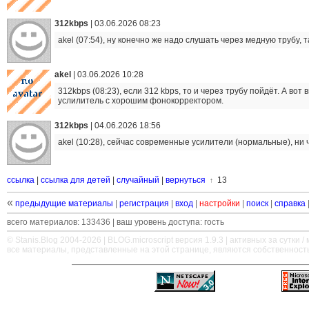
312kbps
|
03.06.2026 08:23
akel (07:54), ну конечно же надо слушать через медную трубу, 
akel
|
03.06.2026 10:28
312kbps (08:23), если 312 kbps, то и через трубу пойдёт. А во
услилитель с хорошим фонокорректором.
312kbps
|
04.06.2026 18:56
akel (10:28), сейчас современные усилители (нормальные), ни 
ссылка
|
ссылка для детей
|
случайный
|
вернуться
13
↑
«
предыдущие материалы
|
регистрация
|
вход
|
настройки
|
поиск
|
справка
всего материалов: 133436 | ваш уровень доступа: гость
© Stanis.Blog 2004-2026 |
BLOG.microscript
версия 1.9.3 | активных за сутки / м
все материалы, представленные на этой странице, являются собственност
—
—
—
—
—
—
—
—
—
—
—
—
—
—
—
—
—
—
—
—
—