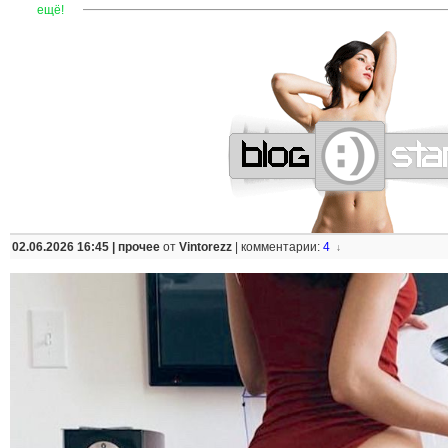
—
—
—
—
—
—
—
—
—
—
—
—
—
—
—
—
—
—
—
—
—
—
ещё!
02.06.2026 16:45 |
прочее
от
Vintorezz
|
комментарии:
4
↓