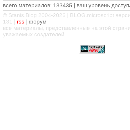
всего материалов: 133435 | ваш уровень доступа
© Stanis.Blog 2004-2026 |
BLOG.microscript
версия
131 |
rss
|
форум
все материалы, представленные на этой страни
уважаемых создателей
—
—
—
—
—
—
—
—
—
—
—
—
—
—
—
—
—
—