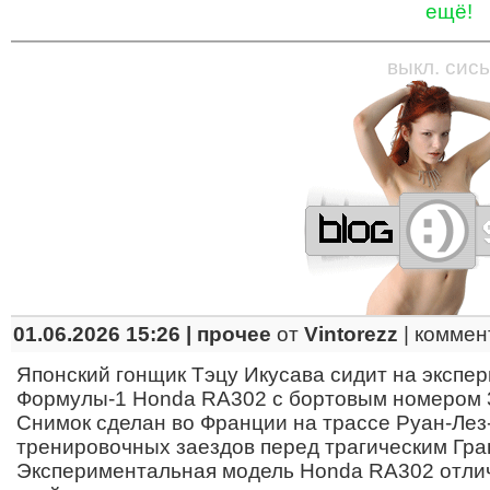
ещё!
—
—
—
—
—
—
—
—
—
—
—
—
—
—
—
—
—
выкл. сись
01.06.2026 15:26 |
прочее
от
Vintorezz
|
коммен
Японский гонщик Тэцу Икусава сидит на экспе
Формулы-1 Honda RA302 с бортовым номером 
Снимок сделан во Франции на трассе Руан-Лез
тренировочных заездов перед трагическим Гра
Экспериментальная модель Honda RA302 отли