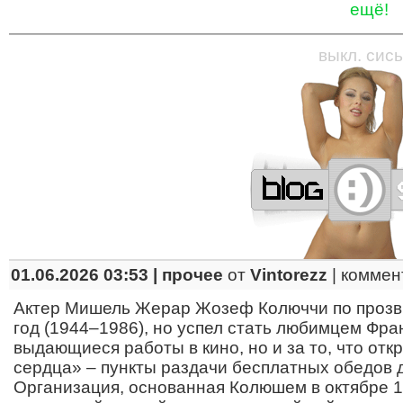
ещё!
—
—
—
—
—
—
—
—
—
—
—
—
—
—
—
—
—
выкл. сись
01.06.2026 03:53 |
прочее
от
Vintorezz
|
коммен
Актер Мишель Жерар Жозеф Колюччи по прозв
год (1944–1986), но успел стать любимцем Фран
выдающиеся работы в кино, но и за то, что от
сердца» – пункты раздачи бесплатных обедов д
Организация, основанная Колюшем в октябре 1