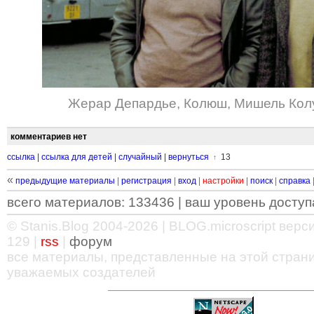
Жерар Депардье
,
Колюш
,
Мишель Кол
комментариев нет
ссылка
|
ссылка для детей
|
случайный
|
вернуться
13
↑
«
предыдущие материалы
|
регистрация
|
вход
|
настройки
|
поиск
|
справка
всего материалов: 133436 | ваш уровень доступа
© Stanis.Blog 2004-2026 |
BLOG.microscript
версия
129 |
rss
|
форум
все материалы, представленные на этой страни
уважаемых создателей
—
—
—
—
—
—
—
—
—
—
—
—
—
—
—
—
—
—