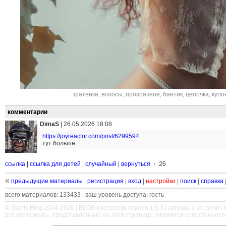
шатенка
,
волосы
,
прозрачное
,
бантик
,
цепочка
,
куло
комментарии
DimaS
|
26.05.2026 18:08
https://joyreactor.com/post/6299594
тут больше.
ссылка
|
ссылка для детей
|
случайный
|
вернуться
26
↑
«
предыдущие материалы
|
регистрация
|
вход
|
настройки
|
поиск
|
справка
всего материалов: 133433 | ваш уровень доступа: гость
© Stanis.Blog 2004-2026 |
BLOG.microscript
версия 1.9.3 | активных за сутки / м
все материалы, представленные на этой странице, являются собственност
—
—
—
—
—
—
—
—
—
—
—
—
—
—
—
—
—
—
—
—
—