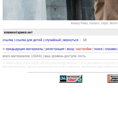
Киану Ривз
,
пальто
,
серп
,
моло
комментариев нет
ссылка
|
ссылка для детей
|
случайный
|
вернуться
10
↑
«
предыдущие материалы
|
регистрация
|
вход
|
настройки
|
поиск
|
справка
всего материалов: 133431 | ваш уровень доступа: гость
© Stanis.Blog 2004-2026 |
BLOG.microscript
версия 1.9.3 | активных за сутки / м
все материалы, представленные на этой странице, являются собственност
—
—
—
—
—
—
—
—
—
—
—
—
—
—
—
—
—
—
—
—
—