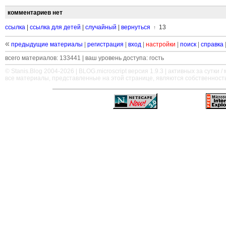
комментариев нет
ссылка
|
ссылка для детей
|
случайный
|
вернуться
13
↑
«
предыдущие материалы
|
регистрация
|
вход
|
настройки
|
поиск
|
справка
всего материалов: 133441 | ваш уровень доступа: гость
© Stanis.Blog 2004-2026 |
BLOG.microscript
версия 1.9.3 | активных за сутки / м
все материалы, представленные на этой странице, являются собственност
—
—
—
—
—
—
—
—
—
—
—
—
—
—
—
—
—
—
—
—
—