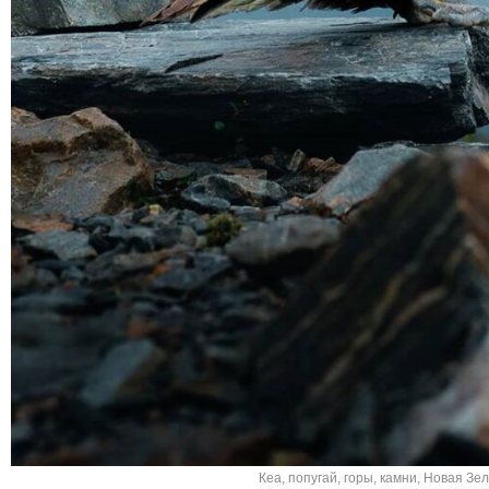
Кеа
,
попугай
,
горы
,
камни
,
Новая Зе