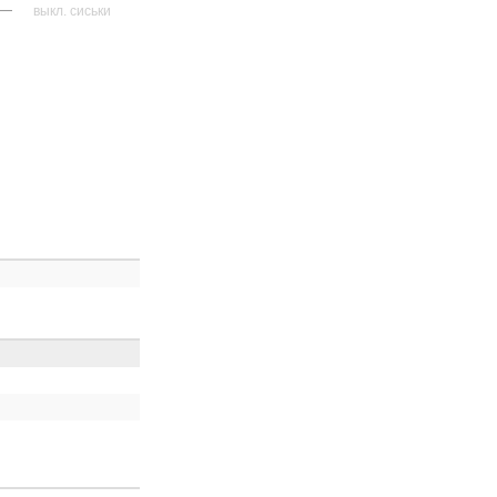
—
выкл. сиськи