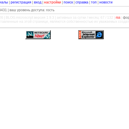
иалы
|
регистрация
|
вход
|
настройки
|
поиск
|
справка
|
топ
|
новости
431 | ваш уровень доступа: гость
26 |
BLOG.microscript
версия 1.9.3 | активных за сутки / месяц: 67 / 132 |
rss
|
фо
ставленные на этой странице, являются собственностью их уважаемых созда
—
—
—
—
—
—
—
—
—
—
—
—
—
—
—
—
—
—
—
—
—
—
—
—
—
—
—
—