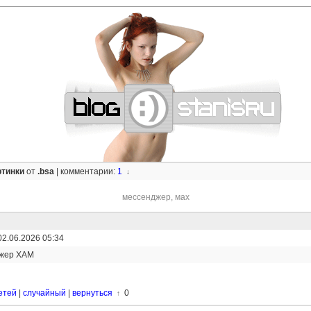
—
—
—
—
—
—
—
—
—
—
—
—
—
—
—
—
—
—
—
—
—
—
—
—
—
—
—
—
ртинки
от
.bsa
|
комментарии:
1
↓
мессенджер
,
мах
02.06.2026 05:34
жер ХАМ
етей
|
случайный
|
вернуться
0
↑