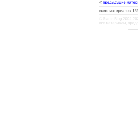
«
предыдущие матер
всего материалов: 133
© Stanis.Blog 2004-20
все материалы, пред
—
—