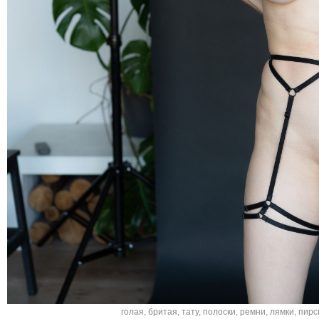
голая
,
бритая
,
тату
,
полоски
,
ремни
,
лямки
,
пирс