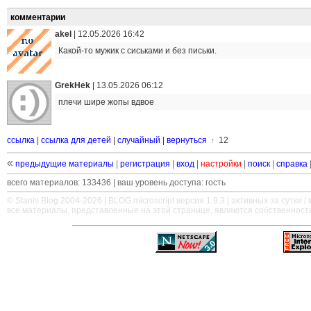
комментарии
akel
|
12.05.2026 16:42
Какой-то мужик с сиськами и без письки.
GrekHek
|
13.05.2026 06:12
плечи шире жопы вдвое
ссылка
|
ссылка для детей
|
случайный
|
вернуться
12
↑
«
предыдущие материалы
|
регистрация
|
вход
|
настройки
|
поиск
|
справка
всего материалов: 133436 | ваш уровень доступа: гость
© Stanis.Blog 2004-2026 |
BLOG.microscript
версия 1.9.3 | активных за сутки / м
все материалы, представленные на этой странице, являются собственност
—
—
—
—
—
—
—
—
—
—
—
—
—
—
—
—
—
—
—
—
—