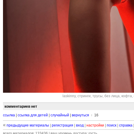
laskinny
,
стринги
,
трусы
,
без лица
,
кофта
,
комментариев нет
ссылка
|
ссылка для детей
|
случайный
|
вернуться
16
↑
«
предыдущие материалы
|
регистрация
|
вход
|
настройки
|
поиск
|
справка
всего материалов: 133436 | ваш уровень доступа: гость