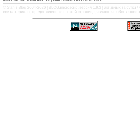
© Stanis.Blog 2004-2026 |
BLOG.microscript
версия 1.9.3 | активных за сутки / м
все материалы, представленные на этой странице, являются собственност
—
—
—
—
—
—
—
—
—
—
—
—
—
—
—
—
—
—
—
—
—