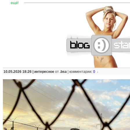
—
—
—
—
—
—
—
—
—
—
—
—
—
—
—
—
—
—
—
—
—
—
ещё!
10.05.2026 18:26 |
интересное
от
.bsa
|
комментарии:
0
↓