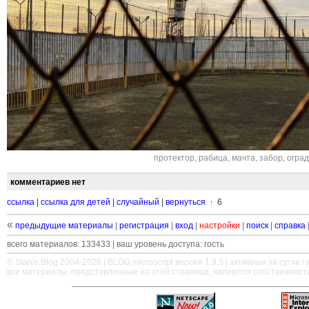
протектор
,
рабица
,
мачта
,
забор
,
оград
комментариев нет
ссылка
|
ссылка для детей
|
случайный
|
вернуться
6
↑
«
предыдущие материалы
|
регистрация
|
вход
|
настройки
|
поиск
|
справка
всего материалов: 133433 | ваш уровень доступа: гость
© Stanis.Blog 2004-2026 |
BLOG.microscript
версия 1.9.3 | активных за сутки / м
все материалы, представленные на этой странице, являются собственност
—
—
—
—
—
—
—
—
—
—
—
—
—
—
—
—
—
—
—
—
—