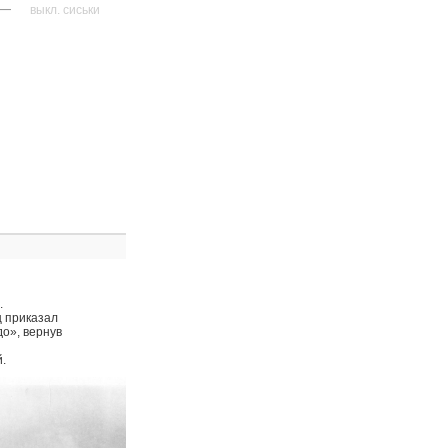
—
выкл. сиськи
.
 приказал
до», вернув
.