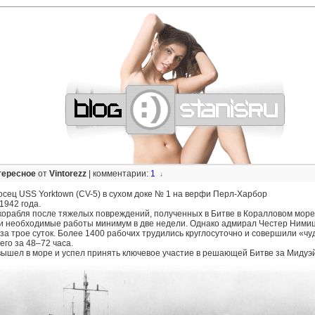
—
—
—
—
—
—
—
—
—
—
—
—
—
—
—
—
—
—
—
—
—
—
—
—
—
—
—
—
тересное
от
Vintorezz
|
комментарии:
1
↓
сец USS Yorktown (CV-5) в сухом доке № 1 на верфи Перл-Харбор
1942 года.
орабля после тяжелых повреждений, полученных в Битве в Коралловом море
 необходимые работы минимум в две недели. Однако адмирал Честер Нимиц
 за трое суток. Более 1400 рабочих трудились круглосуточно и совершили «чу
его за 48–72 часа.
вышел в море и успел принять ключевое участие в решающей Битве за Мидуэй