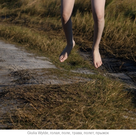
Giulia Wylde
,
голая
,
поле
,
трава
,
полет
,
прыжок