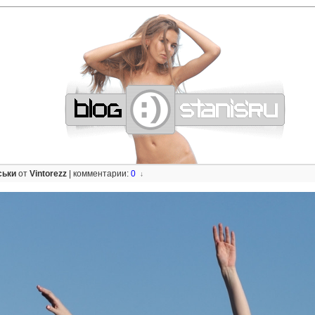
—
—
—
—
—
—
—
—
—
—
—
—
—
—
—
—
—
—
—
—
—
—
—
—
—
—
—
—
ськи
от
Vintorezz
|
комментарии:
0
↓