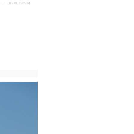
—
выкл. сиськи