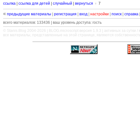
ссылка
|
ссылка для детей
|
случайный
|
вернуться
7
↑
«
предыдущие материалы
|
регистрация
|
вход
|
настройки
|
поиск
|
справка
всего материалов: 133436 | ваш уровень доступа: гость
© Stanis.Blog 2004-2026 |
BLOG.microscript
версия 1.9.3 | активных за сутки / м
все материалы, представленные на этой странице, являются собственност
—
—
—
—
—
—
—
—
—
—
—
—
—
—
—
—
—
—
—
—
—