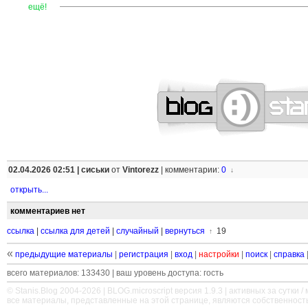
—
—
—
—
—
—
—
—
—
—
—
—
—
—
—
—
—
—
—
—
—
—
ещё!
02.04.2026 02:51 |
сиськи
от
Vintorezz
|
комментарии:
0
↓
открыть...
комментариев нет
ссылка
|
ссылка для детей
|
случайный
|
вернуться
19
↑
«
предыдущие материалы
|
регистрация
|
вход
|
настройки
|
поиск
|
справка
всего материалов: 133430 | ваш уровень доступа: гость
© Stanis.Blog 2004-2026 |
BLOG.microscript
версия 1.9.3 | активных за сутки / м
все материалы, представленные на этой странице, являются собственност