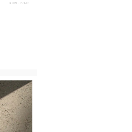
—
выкл. сиськи