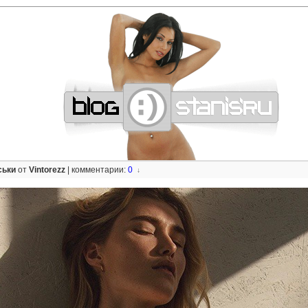
—
—
—
—
—
—
—
—
—
—
—
—
—
—
—
—
—
—
—
—
—
—
—
—
—
—
—
—
ськи
от
Vintorezz
|
комментарии:
0
↓