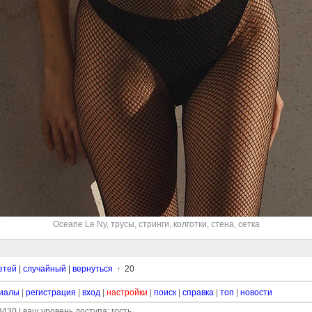
Oceane Le Ny
,
трусы
,
стринги
,
колготки
,
стена
,
сетка
етей
|
случайный
|
вернуться
20
↑
иалы
|
регистрация
|
вход
|
настройки
|
поиск
|
справка
|
топ
|
новости
430 | ваш уровень доступа: гость