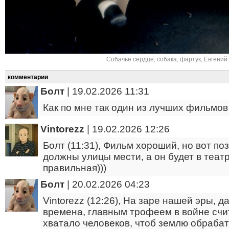
Собачье сердце
,
собака
,
фартук
,
Евгений
комментарии
Болт
|
19.02.2026 11:31
Как по мне так один из лучших фильмов и
Vintorezz
|
19.02.2026 12:26
Болт (11:31), Фильм хороший, но вот по
должны улицы мести, а он будет в теат
правильная)))
Болт
|
20.02.2026 04:23
Vintorezz (12:26), На заре нашей эры, д
времена, главным трофеем в войне счи
хватало человеков, чтоб землю обраба