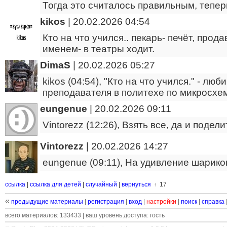
Тогда это считалось правильным, тепер
kikos
|
20.02.2026 04:54
Кто на что учился.. пекарь- печёт, прода
именем- в театры ходит.
DimaS
|
20.02.2026 05:27
kikos (04:54), "Кто на что учился." - лю
преподавателя в политехе по микросхе
eungenue
|
20.02.2026 09:11
Vintorezz (12:26), Взять все, да и подел
Vintorezz
|
20.02.2026 14:27
eungenue (09:11), На удивление шариков
ссылка
|
ссылка для детей
|
случайный
|
вернуться
17
↑
«
предыдущие материалы
|
регистрация
|
вход
|
настройки
|
поиск
|
справка
всего материалов: 133433 | ваш уровень доступа: гость