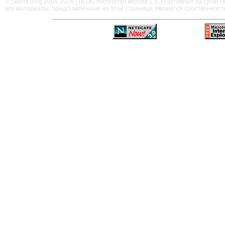
© Stanis.Blog 2004-2026 |
BLOG.microscript
версия 1.9.3 | активных за сутки / м
все материалы, представленные на этой странице, являются собственност
—
—
—
—
—
—
—
—
—
—
—
—
—
—
—
—
—
—
—
—
—