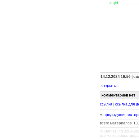
—
—
—
ещё!
14.12.2024 16:56 |
си
открыть...
комментариев нет
ссылка
|
ссылка для д
«
предыдущие матер
всего материалов: 133
© Stanis.Blog 2004-20
все материалы, пред