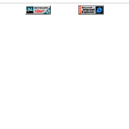
—
—
—
—
—
—
—
—
—
—
—
—
—
—
—
—
—
—
—
—
—
—
—
—
—
—
—
—