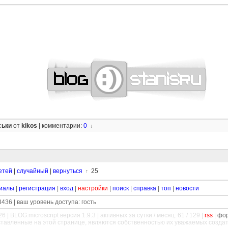
—
—
—
—
—
—
—
—
—
—
—
—
—
—
—
—
—
—
—
—
—
—
—
—
—
—
—
—
ськи
от
kikos
|
комментарии:
0
↓
етей
|
случайный
|
вернуться
25
↑
иалы
|
регистрация
|
вход
|
настройки
|
поиск
|
справка
|
топ
|
новости
436 | ваш уровень доступа: гость
26 |
BLOG.microscript
версия 1.9.3 | активных за сутки / месяц: 61 / 129 |
rss
|
фо
ставленные на этой странице, являются собственностью их уважаемых созда