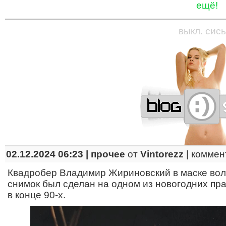
ещё!
—
—
—
—
—
—
—
—
—
—
—
—
—
—
—
—
—
выкл. сись
02.12.2024 06:23 |
прочее
от
Vintorezz
|
коммен
Квадробер Владимир Жириновский в маске вол
снимок был сделан на одном из новогодних пра
в конце 90-х.