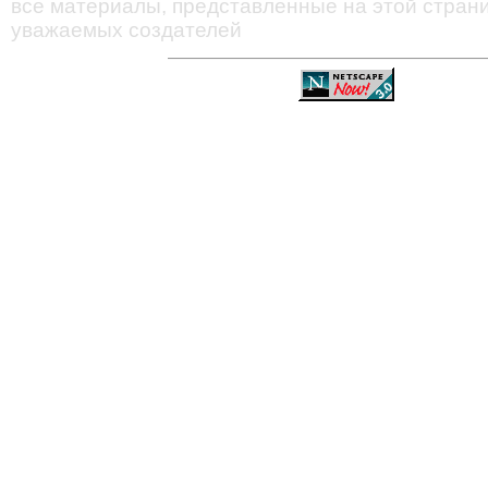
все материалы, представленные на этой страни
уважаемых создателей
—
—
—
—
—
—
—
—
—
—
—
—
—
—
—
—
—
—