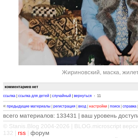
Жириновский
,
маска
,
жиле
комментариев нет
ссылка
|
ссылка для детей
|
случайный
|
вернуться
11
↑
«
предыдущие материалы
|
регистрация
|
вход
|
настройки
|
поиск
|
справка
всего материалов: 133431 | ваш уровень доступа
© Stanis.Blog 2004-2026 |
BLOG.microscript
версия
132 |
rss
|
форум