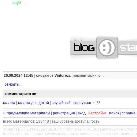
—
—
—
—
—
—
—
—
—
—
—
—
—
—
—
—
—
—
—
—
—
—
ещё!
26.09.2024 12:45 |
сиськи
от
Vintorezz
|
комментарии:
0
↓
открыть...
комментариев нет
ссылка
|
ссылка для детей
|
случайный
|
вернуться
23
↑
«
предыдущие материалы
|
регистрация
|
вход
|
настройки
|
поиск
|
справка
всего материалов: 133448 | ваш уровень доступа: гость
© Stanis.Blog 2004-2026 |
BLOG.microscript
версия 1.9.3 | активных за сутки / м
все материалы, представленные на этой странице, являются собственност