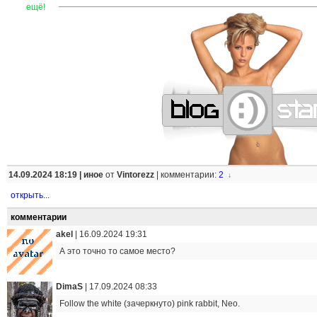
—
—
—
—
—
—
—
—
—
—
—
—
—
—
—
—
—
—
—
—
—
—
ещё!
14.09.2024 18:19 |
иное
от
Vintorezz
|
комментарии:
2
↓
открыть...
комментарии
akel
|
16.09.2024 19:31
А это точно то самое место?
DimaS
|
17.09.2024 08:33
Follow the white (зачеркнуто) pink rabbit, Neo.