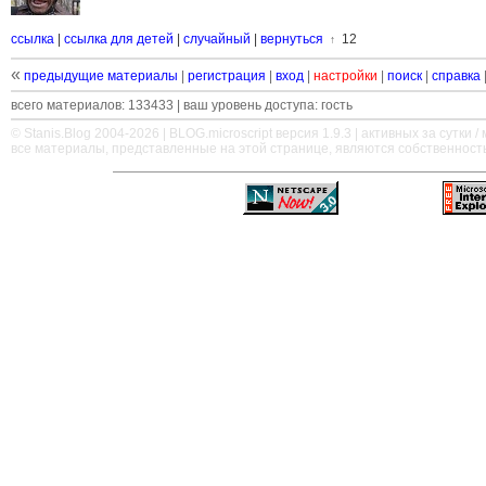
ссылка
|
ссылка для детей
|
случайный
|
вернуться
12
↑
«
предыдущие материалы
|
регистрация
|
вход
|
настройки
|
поиск
|
справка
всего материалов: 133433 | ваш уровень доступа: гость
© Stanis.Blog 2004-2026 |
BLOG.microscript
версия 1.9.3 | активных за сутки / м
все материалы, представленные на этой странице, являются собственност
—
—
—
—
—
—
—
—
—
—
—
—
—
—
—
—
—
—
—
—
—