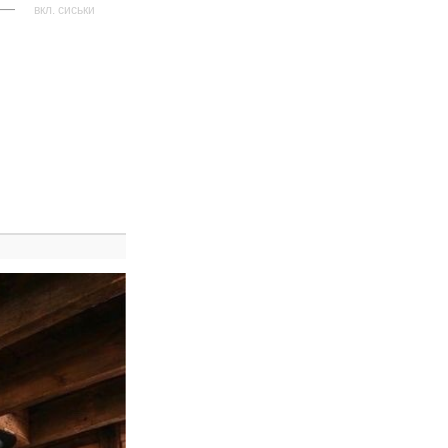
—
вкл. сиськи