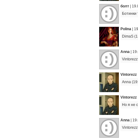
болт
|
19.
Ботинки 
Polina
|
19
DimaS (13
Anna
|
19.
Vintorezz
Vintorezz
Anna (19
Vintorezz
Но я не 
Anna
|
19.
Vintorez