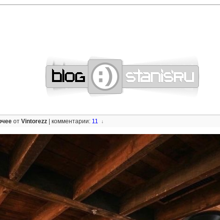
—
—
—
—
—
—
—
—
—
—
—
—
—
—
—
—
—
—
—
—
—
—
—
—
—
—
—
—
очее
от
Vintorezz
|
комментарии:
11
↓