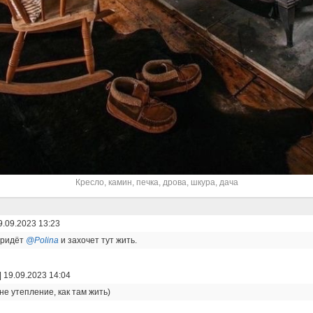
Кресло
,
камин
,
печка
,
дрова
,
шкура
,
дача
9.09.2023 13:23
придёт
@Polina
и захочет тут жить.
|
19.09.2023 14:04
не утепление, как там жить)