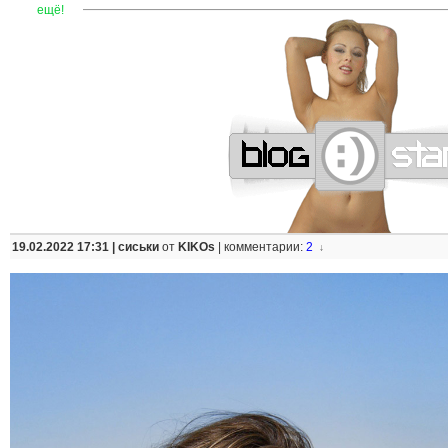
—
—
—
—
—
—
—
—
—
—
—
—
—
—
—
—
—
—
—
—
—
—
ещё!
19.02.2022 17:31 |
сиськи
от
KIKOs
|
комментарии:
2
↓