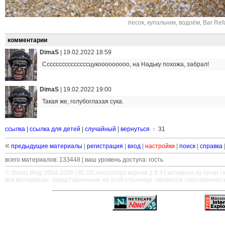
песок
,
купальник
,
водоём
,
Bar Ref
комментарии
DimaS
|
19.02.2022 18:59
Сссссссссссссссцукооооооооо, на Надьку похожа, забрал!
DimaS
|
19.02.2022 19:00
Такая же, голубоглазая сука.
ссылка
|
ссылка для детей
|
случайный
|
вернуться
31
↑
«
предыдущие материалы
|
регистрация
|
вход
|
настройки
|
поиск
|
справка
всего материалов: 133448 | ваш уровень доступа: гость
© Stanis.Blog 2004-2026 |
BLOG.microscript
версия 1.9.3 | активных за сутки / м
все материалы, представленные на этой странице, являются собственност
—
—
—
—
—
—
—
—
—
—
—
—
—
—
—
—
—
—
—
—
—