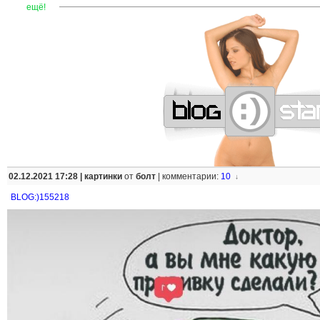
—
—
—
—
—
—
—
—
—
—
—
—
—
—
—
—
—
—
—
—
—
—
ещё!
02.12.2021 17:28 |
картинки
от
болт
|
комментарии:
10
↓
BLOG:)155218