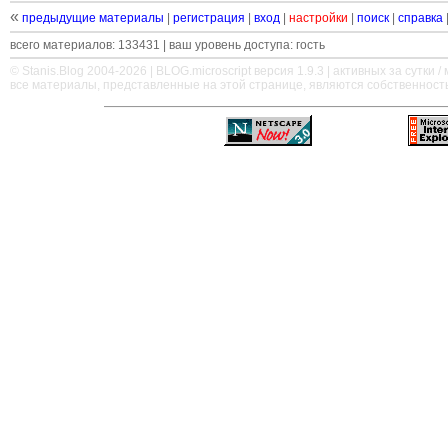
«
предыдущие материалы
|
регистрация
|
вход
|
настройки
|
поиск
|
справка
всего материалов: 133431 | ваш уровень доступа: гость
© Stanis.Blog 2004-2026 |
BLOG.microscript
версия 1.9.3 | активных за сутки / м
все материалы, представленные на этой странице, являются собственност
—
—
—
—
—
—
—
—
—
—
—
—
—
—
—
—
—
—
—
—
—