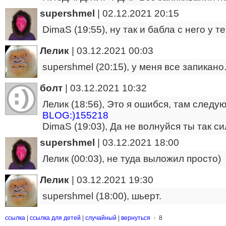
supershmel
|
02.12.2021 20:15
DimaS (19:55), ну так и бабла с него у те
Лелик
|
03.12.2021 00:03
supershmel (20:15), у меня все запикано
болт
|
03.12.2021 10:32
Лелик (18:56), Это я ошибся, там следу
BLOG:)155218
DimaS (19:03), Да не волнуйся ты так си
supershmel
|
03.12.2021 18:00
Лелик (00:03), не туда выложил просто)
Лелик
|
03.12.2021 19:30
supershmel (18:00), шьерт.
ссылка
|
ссылка для детей
|
случайный
|
вернуться
8
↑