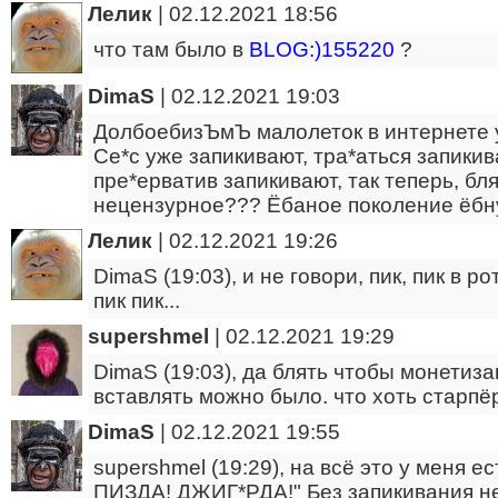
Лелик
|
02.12.2021 18:56
что там было в
BLOG:)155220
?
DimaS
|
02.12.2021 19:03
ДолбоебизЪмЪ малолеток в интернете у
Се*с уже запикивают, тра*аться запикив
пре*ерватив запикивают, так теперь, бл
нецензурное??? Ёбаное поколение ёбн
Лелик
|
02.12.2021 19:26
DimaS (19:03), и не говори, пик, пик в рот
пик пик...
supershmel
|
02.12.2021 19:29
DimaS (19:03), да блять чтобы монетиз
вставлять можно было. что хоть старпёр
DimaS
|
02.12.2021 19:55
supershmel (19:29), на всё это у меня е
ПИЗДА! ДЖИГ*РДА!" Без запикивания не