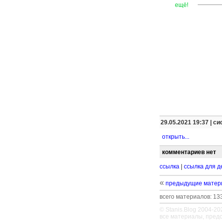
—
—
—
ещё!
29.05.2021 19:37 |
си
открыть...
комментариев нет
ссылка
|
ссылка для д
«
предыдущие матер
всего материалов: 133
© Stanis.Blog 2004-20
все материалы, пред