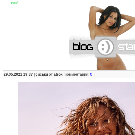
—
—
—
—
—
—
—
—
—
—
—
—
—
—
—
—
—
—
—
—
—
—
ещё!
29.05.2021 19:37 |
сиськи
от
atrox
|
комментарии:
0
↓