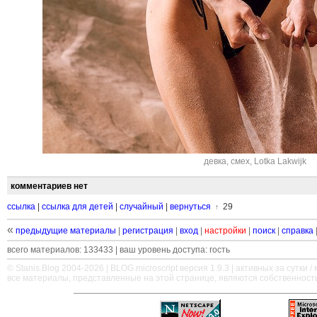
девка
,
смех
,
Lotka Lakwijk
комментариев нет
ссылка
|
ссылка для детей
|
случайный
|
вернуться
29
↑
«
предыдущие материалы
|
регистрация
|
вход
|
настройки
|
поиск
|
справка
всего материалов: 133433 | ваш уровень доступа: гость
© Stanis.Blog 2004-2026 |
BLOG.microscript
версия 1.9.3 | активных за сутки / м
все материалы, представленные на этой странице, являются собственност
—
—
—
—
—
—
—
—
—
—
—
—
—
—
—
—
—
—
—
—
—