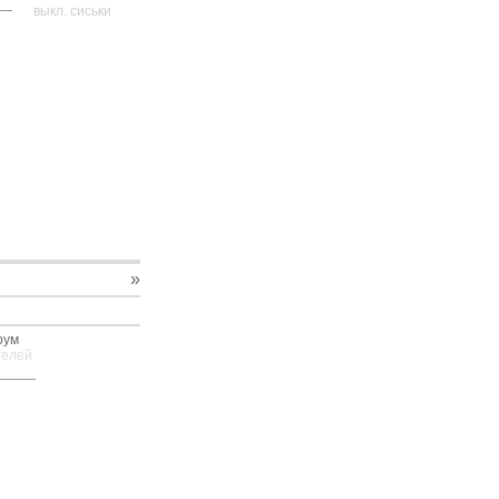
—
выкл. сиськи
»
рум
телей
—
—