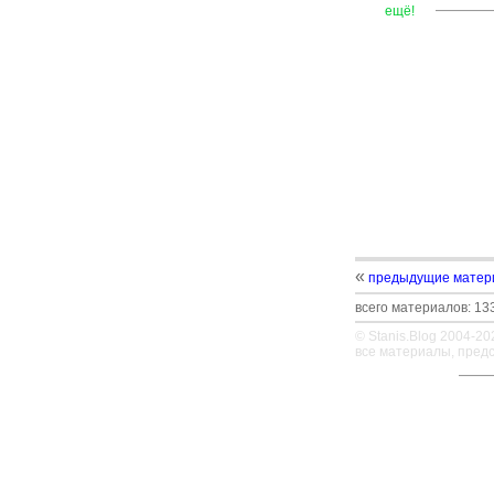
—
—
—
ещё!
«
предыдущие матер
всего материалов: 133
© Stanis.Blog 2004-20
все материалы, пред
—
—