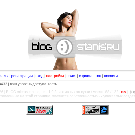
—
—
—
—
—
—
—
—
—
—
—
—
—
—
—
—
—
—
—
—
—
—
—
—
—
—
—
—
иалы
|
регистрация
|
вход
|
настройки
|
поиск
|
справка
|
топ
|
новости
433 | ваш уровень доступа: гость
26 |
BLOG.microscript
версия 1.9.3 | активных за сутки / месяц: 88 / 132 |
rss
|
фо
ставленные на этой странице, являются собственностью их уважаемых созда
—
—
—
—
—
—
—
—
—
—
—
—
—
—
—
—
—
—
—
—
—
—
—
—
—
—
—
—