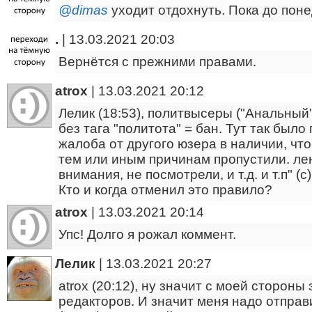
@dimas
уходит отдохнуть. Пока до пон
.
|
13.03.2021 20:03
Вернётся с прежними правами.
atrox
|
13.03.2021 20:12
Лелик (18:53), политвысеры ("Анальный" 
без тага "политота" = бан. Тут так было 
жалоба от другого юзера в наличии, чт
тем или иным причинам пропустили. лен
внимания, не посмотрели, и т.д. и т.п" (с)
Кто и когда отменил это правило?
atrox
|
13.03.2021 20:14
Упс! Долго я рожал коммент.
Лелик
|
13.03.2021 20:27
atrox (20:12), ну значит с моей сторон
редакторов. И значит меня надо отправи