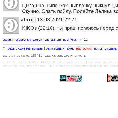
Цыган на цыпочках цыплёнку цыкнул цы
Скучно. Спать пойду. Полейте Лёлика в
atrox
|
13.03.2021 22:21
KIKOs (22:16), ты прав, помоюсь перед 
ссылка
|
ссылка для детей
|
случайный
|
вернуться
-12
↑
«
предыдущие материалы
|
регистрация
|
вход
|
настройки
|
поиск
|
справка
всего материалов: 133431 | ваш уровень доступа: гость
© Stanis.Blog 2004-2026 |
BLOG.microscript
версия 1.9.3 | активных за сутки / м
все материалы, представленные на этой странице, являются собственност
—
—
—
—
—
—
—
—
—
—
—
—
—
—
—
—
—
—
—
—
—