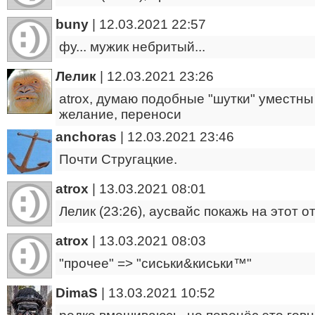
buny
|
12.03.2021 22:57
фу... мужик небритый...
Лелик
|
12.03.2021 23:26
atrox, думаю подобные "шутки" уместны 
желание, переноси
anchoras
|
12.03.2021 23:46
Почти Стругацкие.
atrox
|
13.03.2021 08:01
Лелик (23:26), аусвайс покажь на этот о
atrox
|
13.03.2021 08:03
"прочее" => "сиськи&киськи™"
DimaS
|
13.03.2021 10:52