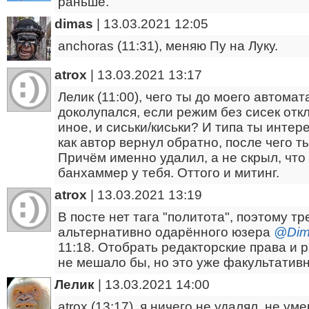
раньше.
dimas
|
13.03.2021 12:05
anchoras (11:31), меняю Пу на Луку.
atrox
|
13.03.2021 13:17
Лелик (11:00), чего ты до моего автома
доколупался, если режим без сисек от
иное, и сиськи/киськи? И типа ты инте
как автор вернул обратно, после чего ты
Причём именно удалил, а не скрыл, что 
банхаммер у тебя. Оттого и митинг.
atrox
|
13.03.2021 13:19
В посте нет тага "политота", поэтому т
альтернативно одарённого юзера
@Di
11:18. Отобрать редакторские права и 
не мешало бы, но это уже факультативн
Лелик
|
13.03.2021 14:00
atrox (13:17), я ничего не удалял, не у