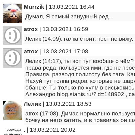
Murrzik
|
13.03.2021 16:44
Думал, Я самый занудный ред...
atrox
|
13.03.2021 16:59
Лелик (14:09), галка стоит, пост не вижу
atrox
|
13.03.2021 17:08
Лелик (14:17), ты вот тут вообще о чём
права реда, пользуется ими, где не про
Правила, разводя политоту без тага. К
Нахуй тут толпа редов, которые не шар
ёбаные! Ты только по хуям в сиськокись
Алехандро blog.stanis.ru/?id=148902 , 
Лелик
|
13.03.2021 18:53
atrox (17:08), Димас нормально пользуе
бочку на него катить. и в правилах он 
.
|
13.03.2021 20:02