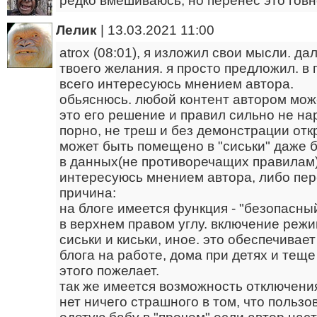
редко вмешиваюсь, но перенёс это говн
Лелик
|
13.03.2021 11:00
atrox (08:01), я изложил свои мысли. д
твоего желания. я просто предложил. в
всего интересуюсь мнением автора.
обьяснюсь. любой контент автором мож
это его решение и правил сильно не на
порно, не треш и без демонстрации от
может быть помещено в "сиськи" даже бли
в данных(не противоречащих правилам)
интересуюсь мнением автора, либо пе
причина:
на блоге имеется функция - "безопасный
в верхнем правом углу. включение режи
сиськи и киськи, иное. это обеспечива
блога на работе, дома при детях и теще
этого пожелает.
так же имеется возможность отключени
нет ничего страшного в том, что пользо