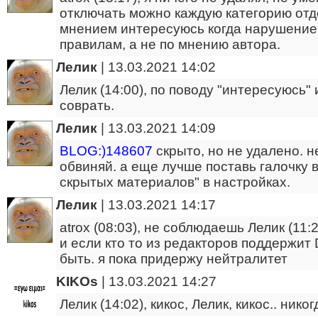
отключать можно каждую категорию отде
мнением интересуюсь когда нарушение
правилам, а не по мнению автора.
Лелик
|
13.03.2021 14:02
Лелик (14:00), по поводу "интересуюсь" 
соврать.
Лелик
|
13.03.2021 14:09
BLOG:)148607
скрыто, но не удалено. н
обвиняй. а еще лучше поставь галочку в
скрытых материалов" в настройках.
Лелик
|
13.03.2021 14:17
atrox (08:03), не соблюдаешь Лелик (11:2
и если кто то из редакторов поддержит D
быть. я пока придержу нейтралитет
KIKOs
|
13.03.2021 14:27
Лелик (14:02), кикос, Лелик, кикос.. нико