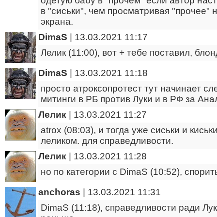
одетую бабу в "прочем" если автор на
в "сиськи", чем просматривая "прочее" 
экрана.
DimaS
|
13.03.2021 11:17
Лелик (11:00), вот + тебе поставил, бло
DimaS
|
13.03.2021 11:18
просто атроксопротест тут начинает сле
митинги в РБ против Луки и в РФ за Ана
Лелик
|
13.03.2021 11:27
atrox (08:03), и тогда уже сиськи и киськ
леликом. для справедливости.
Лелик
|
13.03.2021 11:28
но по категории с DimaS (10:52), спорит
anchoras
|
13.03.2021 11:31
DimaS (11:18), справедливости ради Лу