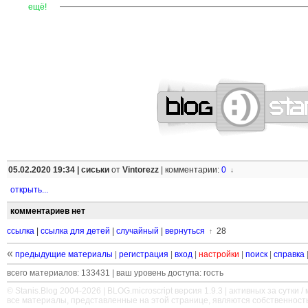
—
—
—
—
—
—
—
—
—
—
—
—
—
—
—
—
—
—
—
—
—
—
ещё!
05.02.2020 19:34 |
сиськи
от
Vintorezz
|
комментарии:
0
↓
открыть...
комментариев нет
ссылка
|
ссылка для детей
|
случайный
|
вернуться
28
↑
«
предыдущие материалы
|
регистрация
|
вход
|
настройки
|
поиск
|
справка
всего материалов: 133431 | ваш уровень доступа: гость
© Stanis.Blog 2004-2026 |
BLOG.microscript
версия 1.9.3 | активных за сутки / м
все материалы, представленные на этой странице, являются собственност