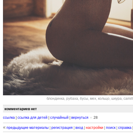
блондинка
,
рубаха
,
бусы
,
мех
,
кольцо
,
шкура
,
camil
комментариев нет
ссылка
|
ссылка для детей
|
случайный
|
вернуться
28
↑
«
предыдущие материалы
|
регистрация
|
вход
|
настройки
|
поиск
|
справка