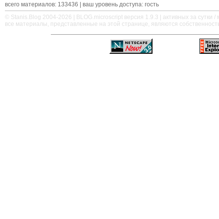
всего материалов: 133436 | ваш уровень доступа: гость
© Stanis.Blog 2004-2026 |
BLOG.microscript
версия 1.9.3 | активных за сутки / м
все материалы, представленные на этой странице, являются собственност
—
—
—
—
—
—
—
—
—
—
—
—
—
—
—
—
—
—
—
—
—