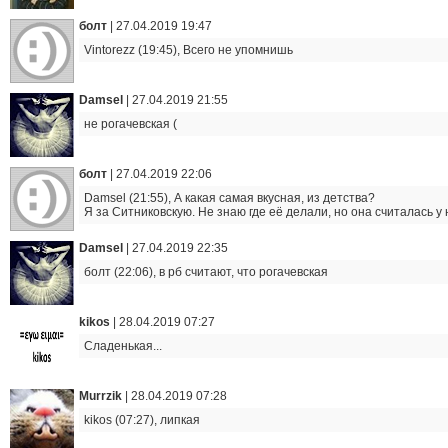
болт
|
27.04.2019 19:47
Vintorezz (19:45), Всего не упомнишь
Damsel
|
27.04.2019 21:55
не рогачевская (
болт
|
27.04.2019 22:06
Damsel (21:55), А какая самая вкусная, из детства?
Я за Ситниковскую. Не знаю где её делали, но она считалась у
Damsel
|
27.04.2019 22:35
болт (22:06), в рб считают, что рогачевская
kikos
|
28.04.2019 07:27
Сладенькая...
Murrzik
|
28.04.2019 07:28
kikos (07:27), липкая