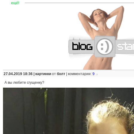
—
—
—
—
—
—
—
—
—
—
—
—
—
—
—
—
—
—
—
—
—
—
ещё!
27.04.2019 18:36 |
картинки
от
болт
|
комментарии:
9
↓
А вы любите сгущенку?