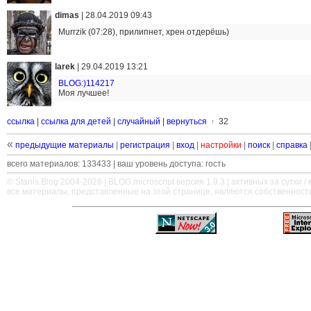
dimas
|
28.04.2019 09:43
Murrzik (07:28), прилипнет, хрен отдерёшь)
larek
|
29.04.2019 13:21
BLOG:)114217
Моя лучшее!
ссылка
|
ссылка для детей
|
случайный
|
вернуться
32
↑
«
предыдущие материалы
|
регистрация
|
вход
|
настройки
|
поиск
|
справка
всего материалов: 133433 | ваш уровень доступа: гость
© Stanis.Blog 2004-2026 |
BLOG.microscript
версия 1.9.3 | активных за сутки / м
все материалы, представленные на этой странице, являются собственност
—
—
—
—
—
—
—
—
—
—
—
—
—
—
—
—
—
—
—
—
—