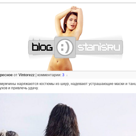
—
—
—
—
—
—
—
—
—
—
—
—
—
—
—
—
—
—
—
—
—
—
—
—
—
—
—
—
ересное
от
Vintorezz
|
комментарии:
3
↓
й)мужчины наряжаются костюмы из шкур, надевают устрашающие маски и танц
ухов и привлечь удачу.