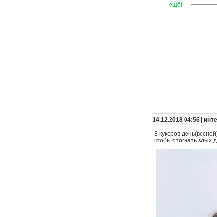
—
—
—
ещё!
14.12.2018 04:56 |
инт
В кукеров день(весно
чтобы отогнать злых д