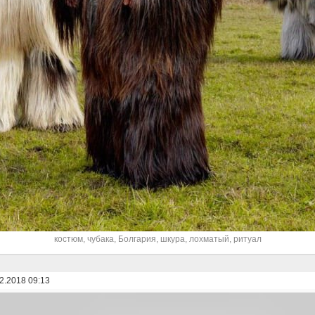
костюм
,
чубака
,
Болгария
,
шкура
,
лохматый
,
ритуал
2.2018 09:13