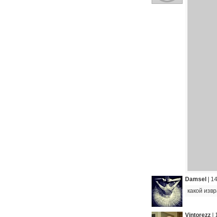
Damsel
|
14
какой изв
Vintorezz
|