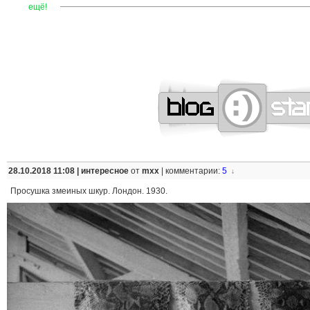
—
—
—
—
—
—
—
—
—
—
—
—
—
—
—
—
—
—
—
—
—
—
ещё!
28.10.2018 11:08 |
интересное
от
mxx
|
комментарии:
5
↓
Просушка змеиных шкур. Лондон. 1930.