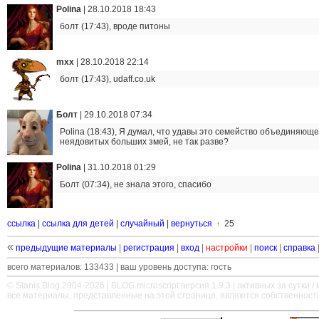
Polina
|
28.10.2018 18:43
болт (17:43), вроде питоны
mxx
|
28.10.2018 22:14
болт (17:43), udaff.co.uk
Болт
|
29.10.2018 07:34
Polina (18:43), Я думал, что удавы это семейство объединяюще
неядовитых больших змей, не так разве?
Polina
|
31.10.2018 01:29
Болт (07:34), не знала этого, спасибо
ссылка
|
ссылка для детей
|
случайный
|
вернуться
25
↑
«
предыдущие материалы
|
регистрация
|
вход
|
настройки
|
поиск
|
справка
всего материалов: 133433 | ваш уровень доступа: гость
© Stanis.Blog 2004-2026 |
BLOG.microscript
версия 1.9.3 | активных за сутки / м
все материалы, представленные на этой странице, являются собственност
—
—
—
—
—
—
—
—
—
—
—
—
—
—
—
—
—
—
—
—
—