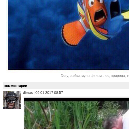
Dory
,
рыбки
,
мультфильм
,
лес
,
природа
,
т
комментарии
dimas
|
09.01.2017 08:57