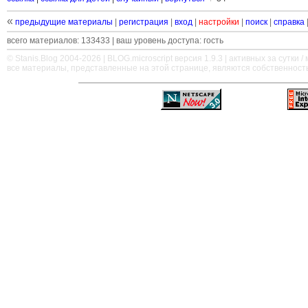
«
предыдущие материалы
|
регистрация
|
вход
|
настройки
|
поиск
|
справка
всего материалов: 133433 | ваш уровень доступа: гость
© Stanis.Blog 2004-2026 |
BLOG.microscript
версия 1.9.3 | активных за сутки / м
все материалы, представленные на этой странице, являются собственност
—
—
—
—
—
—
—
—
—
—
—
—
—
—
—
—
—
—
—
—