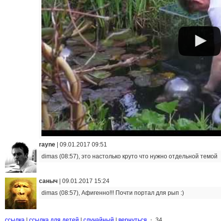
rayne
|
09.01.2017 09:51
dimas (08:57), это настолько круто что нужно отдельной темой
саныч
|
09.01.2017 15:24
dimas (08:57), Афигенно!!! Почти портал для рып :)
ссылка
|
ссылка для детей
|
случайный
|
вернуться
34
↑